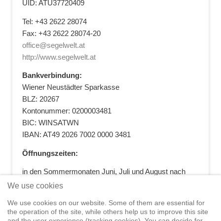
UID: ATU37720409
Tel: +43 2622 28074
Fax: +43 2622 28074-20
office@segelwelt.at
http://www.segelwelt.at
Bankverbindung:
Wiener Neustädter Sparkasse
BLZ: 20267
Kontonummer: 0200003481
BIC: WINSATWN
IBAN: AT49 2026 7002 0000 3481
Öffnungszeiten:
in den Sommermonaten Juni, Juli und August nach
vorheriger Terminvereinbarung
We use cookies
+43 664 5881412
|
+43 2622 28074
|
We use cookies on our website. Some of them are essential for
office@segelwelt.at
the operation of the site, while others help us to improve this site
and the user experience (tracking cookies). You can decide for