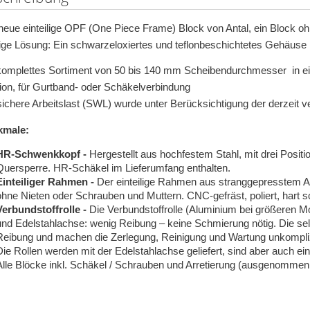
neue einteilige OPF (One Piece Frame) Block von Antal, ein Block oh
ftige Lösung: Ein schwarzeloxiertes und teflonbeschichtetes Gehäuse 
komplettes Sortiment von 50 bis 140 mm Scheibendurchmesser in einfa
ion, für Gurtband- oder Schäkelverbindung
sichere Arbeitslast (SWL) wurde unter Berücksichtigung der derzeit v
kmale:
HR-Schwenkkopf -
Hergestellt aus hochfestem Stahl, mit drei Posi
Quersperre. HR-Schäkel im Lieferumfang enthalten.
Einteiliger Rahmen -
Der einteilige Rahmen aus stranggepresstem Alu
ohne Nieten oder Schrauben und Muttern. CNC-gefräst, poliert, hart sc
Verbundstoffrolle -
Die Verbundstoffrolle (Aluminium bei größeren Mo
und Edelstahlachse: wenig Reibung – keine Schmierung nötig. Die sel
Reibung und machen die Zerlegung, Reinigung und Wartung unkompliz
Die Rollen werden mit der Edelstahlachse geliefert, sind aber auch einz
Alle Blöcke inkl. Schäkel / Schrauben und Arretierung (ausgenommen 