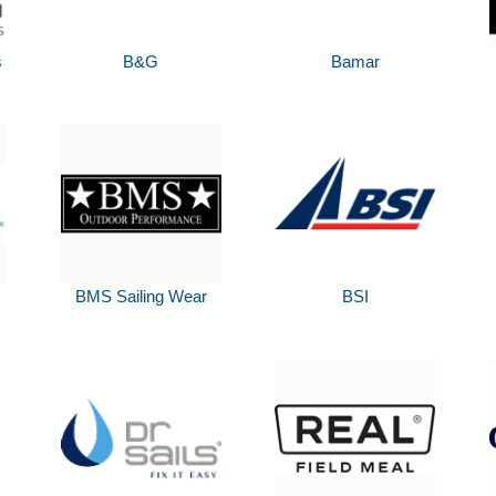
s
B&G
Bamar
BMS Sailing Wear
BSI