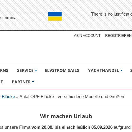
There is no justifica
r criminal!
MEIN ACCOUNT
REGISTRIEREN
ÖRNS
SERVICE
ELVSTRØM SAILS
YACHTHANDEL
NE
PARTNER
»
Blöcke
»
Antal OPF Blöcke - verschiedene Modelle und Größen
Wir machen Urlaub
ass unsere Firma
vom 20.08. bis einschließlich 05.09.2026
aufgrund 