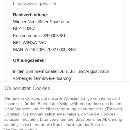
http://www.segelwelt.at
Bankverbindung:
Wiener Neustädter Sparkasse
BLZ: 20267
Kontonummer: 0200003481
BIC: WINSATWN
IBAN: AT49 2026 7002 0000 3481
Öffnungszeiten:
in den Sommermonaten Juni, Juli und August nach
vorheriger Terminvereinbarung
+43 664 5881412
|
+43 2622 28074
|
Wir benutzen Cookies
office@segelwelt.at
Wir nutzen Cookies auf unserer Website. Einige von ihnen sind
essenziell für den Betrieb der Seite, während andere uns helfen,
diese Website und die Nutzererfahrung zu verbessern (Tracking
Cookies). Sie können selbst entscheiden, ob Sie die Cookies
zulassen möchten. Bitte beachten Sie, dass bei einer Ablehnung
Home
Shop
Trainings
Segeltörns
Service
Elvstrøm
womöglich nicht mehr alle Funktionalitäten der Seite zur
Sails
Yachthandel
Sicherheit auf
Verfügung stehen.