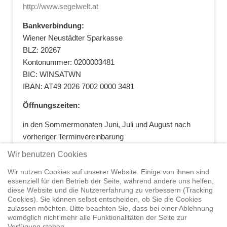
http://www.segelwelt.at
Bankverbindung:
Wiener Neustädter Sparkasse
BLZ: 20267
Kontonummer: 0200003481
BIC: WINSATWN
IBAN: AT49 2026 7002 0000 3481
Öffnungszeiten:
in den Sommermonaten Juni, Juli und August nach
vorheriger Terminvereinbarung
+43 664 5881412
|
+43 2622 28074
|
Wir benutzen Cookies
office@segelwelt.at
Wir nutzen Cookies auf unserer Website. Einige von ihnen sind
essenziell für den Betrieb der Seite, während andere uns helfen,
diese Website und die Nutzererfahrung zu verbessern (Tracking
Cookies). Sie können selbst entscheiden, ob Sie die Cookies
zulassen möchten. Bitte beachten Sie, dass bei einer Ablehnung
Home
Shop
Trainings
Segeltörns
Service
Elvstrøm
womöglich nicht mehr alle Funktionalitäten der Seite zur
Sails
Yachthandel
Sicherheit auf
Verfügung stehen.