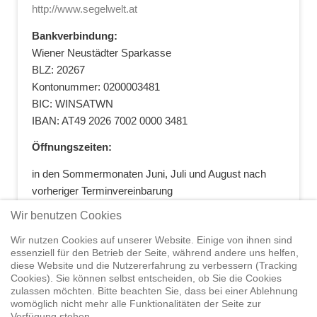
http://www.segelwelt.at
Bankverbindung:
Wiener Neustädter Sparkasse
BLZ: 20267
Kontonummer: 0200003481
BIC: WINSATWN
IBAN: AT49 2026 7002 0000 3481
Öffnungszeiten:
in den Sommermonaten Juni, Juli und August nach
vorheriger Terminvereinbarung
+43 664 5881412
|
+43 2622 28074
|
Wir benutzen Cookies
office@segelwelt.at
Wir nutzen Cookies auf unserer Website. Einige von ihnen sind
essenziell für den Betrieb der Seite, während andere uns helfen,
diese Website und die Nutzererfahrung zu verbessern (Tracking
Cookies). Sie können selbst entscheiden, ob Sie die Cookies
zulassen möchten. Bitte beachten Sie, dass bei einer Ablehnung
Home
Shop
Trainings
Segeltörns
Service
Elvstrøm
womöglich nicht mehr alle Funktionalitäten der Seite zur
Sails
Yachthandel
Sicherheit auf
Verfügung stehen.