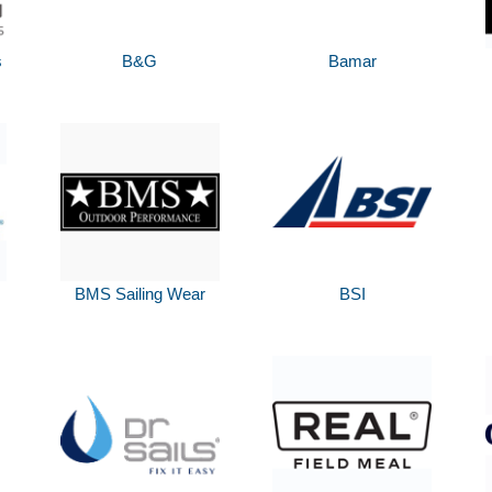
s
B&G
Bamar
BMS Sailing Wear
BSI