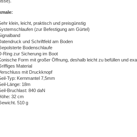
isse).
kmale:
ehr klein, leicht, praktisch und preisgünstig
Systemschlaufen (zur Befestigung am Gürtel)
Signalband
Datendruck und Schriftfeld am Boden
Gepolsterte Bodenschlaufe
D-Ring zur Sicherung im Boot
Konische Form mit großer Öffnung, deshalb leicht zu befüllen und exa
riffiges Material
Verschluss mit Druckknopf
Seil-Typ: Kernmantel 7,5mm
Seil-Länge: 18m
Seil-Bruchlast: 840 daN
Höhe: 32 cm
Gewicht. 510 g