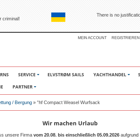
There is no justifica
r criminal!
MEIN ACCOUNT
REGISTRIEREN
ÖRNS
SERVICE
ELVSTRØM SAILS
YACHTHANDEL
NE
PARTNER
ttung / Bergung
»
°hf Compact Weasel Wurfsack
Wir machen Urlaub
ass unsere Firma
vom 20.08. bis einschließlich 05.09.2026
aufgrund 