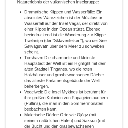
Naturerlebnis der vulkanischen Inselgruppe:
Dramatische Klippen und Wasserfälle: Ein
absolutes Wahrzeichen ist der Múlafossur
Wasserfall auf der Insel Vágar, der direkt von
einer Klippe in den Ozean stürzt. Ebenso
beeindruckend ist die Wanderung zur Klippe
Trælanípa (der "Sklavenfelsen"), wo der See
Sørvágsvatn über dem Meer zu schweben
scheint.
Tórshavn: Die charmante und kleinste
Hauptstadt der Welt ist ein Highlight mit dem
alten Stadtteil Tinganes, wo die roten
Holzhäuser und grasbewachsenen Dächer
das älteste Parlamentsgebäude der Welt
beherbergen.
Vogelwelt: Die Insel Mykines ist berühmt für
ihre großen Kolonien von Papageientauchern
(Puffins), die man in den Sommermonaten
beobachten kann.
Malerische Dörfer: Orte wie Gjógv (mit
seinem natürlichen Hafen) und Saksun (mit
der Bucht und den grasbewachsenen