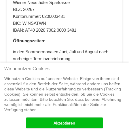
Wiener Neustädter Sparkasse
BLZ: 20267
Kontonummer: 0200003481
BIC: WINSATWN
IBAN: AT49 2026 7002 0000 3481
Öffnungszeiten:
in den Sommermonaten Juni, Juli und August nach
vorheriger Terminvereinbarung
+43 664 5881412
|
+43 2622 28074
|
Wir benutzen Cookies
office@segelwelt.at
Wir nutzen Cookies auf unserer Website. Einige von ihnen sind
essenziell für den Betrieb der Seite, während andere uns helfen,
diese Website und die Nutzererfahrung zu verbessern (Tracking
Cookies). Sie können selbst entscheiden, ob Sie die Cookies
zulassen möchten. Bitte beachten Sie, dass bei einer Ablehnung
Home
Shop
Trainings
Segeltörns
Service
Elvstrøm
womöglich nicht mehr alle Funktionalitäten der Seite zur
Sails
Yachthandel
Sicherheit auf
Verfügung stehen.
See
Seminare
News
Geteiltes Segelwelt Know
How
Termine
Partner
Akzeptieren