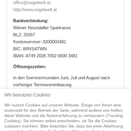
office@segelwelt.at
http://www.segelwelt.at
Bankverbindung:
Wiener Neustädter Sparkasse
BLZ: 20267
Kontonummer: 0200003481
BIC: WINSATWN
IBAN: AT49 2026 7002 0000 3481
Öffnungszeiten:
in den Sommermonaten Juni, Juli und August nach
vorheriger Terminvereinbarung
+43 664 5881412
|
+43 2622 28074
|
Wir benutzen Cookies
office@segelwelt.at
Wir nutzen Cookies auf unserer Website. Einige von ihnen sind
essenziell für den Betrieb der Seite, während andere uns helfen,
diese Website und die Nutzererfahrung zu verbessern (Tracking
Cookies). Sie können selbst entscheiden, ob Sie die Cookies
zulassen möchten. Bitte beachten Sie, dass bei einer Ablehnung
Home
Shop
Trainings
Segeltörns
Service
Elvstrøm