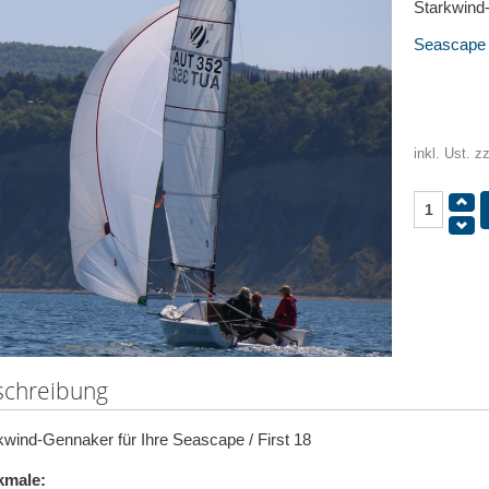
Starkwind-
Seascape /
inkl. Ust. z
schreibung
kwind-Gennaker für Ihre Seascape / First 18
kmale: