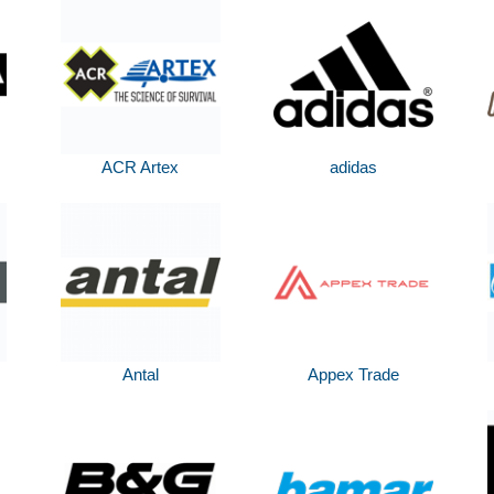
ACR Artex
adidas
Antal
Appex Trade