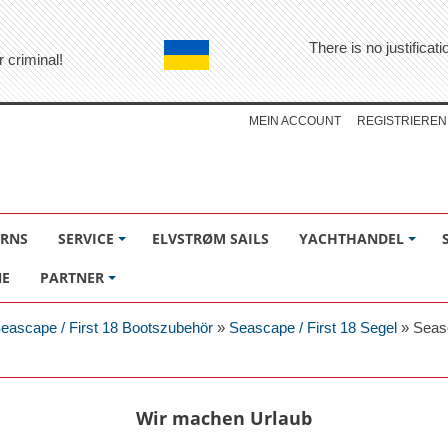
There is no justifica
r criminal!
MEIN ACCOUNT
REGISTRIEREN
ÖRNS
SERVICE
ELVSTRØM SAILS
YACHTHANDEL
NE
PARTNER
eascape / First 18 Bootszubehör
»
Seascape / First 18 Segel
»
Seas
Wir machen Urlaub