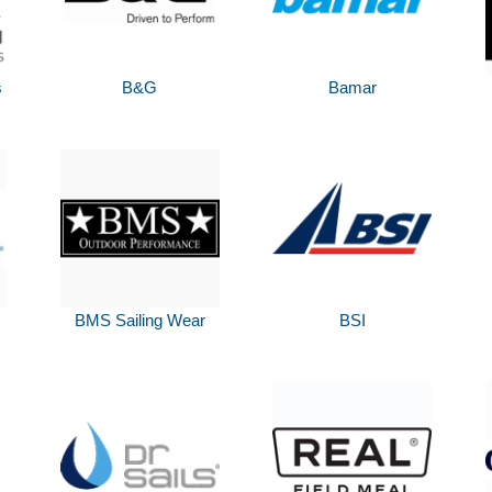
s
B&G
Bamar
BMS Sailing Wear
BSI