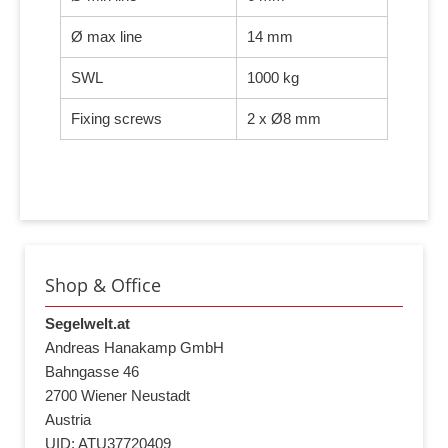
Ø max line
14 mm
SWL
1000 kg
Fixing screws
2 x Ø8 mm
Shop & Office
Segelwelt.at
Andreas Hanakamp GmbH
Bahngasse 46
2700 Wiener Neustadt
Austria
UID: ATU37720409