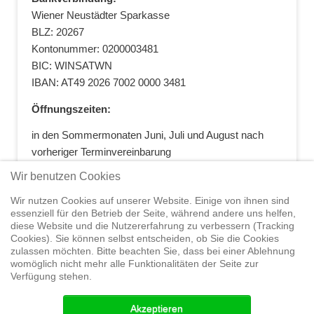
Wiener Neustädter Sparkasse
BLZ: 20267
Kontonummer: 0200003481
BIC: WINSATWN
IBAN: AT49 2026 7002 0000 3481
Öffnungszeiten:
in den Sommermonaten Juni, Juli und August nach
vorheriger Terminvereinbarung
+43 664 5881412
|
+43 2622 28074
|
Wir benutzen Cookies
office@segelwelt.at
Wir nutzen Cookies auf unserer Website. Einige von ihnen sind
essenziell für den Betrieb der Seite, während andere uns helfen,
diese Website und die Nutzererfahrung zu verbessern (Tracking
Cookies). Sie können selbst entscheiden, ob Sie die Cookies
zulassen möchten. Bitte beachten Sie, dass bei einer Ablehnung
Home
Shop
Trainings
Segeltörns
Service
Elvstrøm
womöglich nicht mehr alle Funktionalitäten der Seite zur
Sails
Yachthandel
Sicherheit auf
Verfügung stehen.
See
Seminare
News
Geteiltes Segelwelt Know
How
Termine
Partner
Akzeptieren