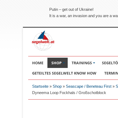
Putin – get out of Ukraine!
It is a war, an invasion and you are a wa
HOME
SHOP
TRAININGS
SEGELT
GETEILTES SEGELWELT KNOW HOW
TERMI
Startseite
»
Shop
»
Seascape / Beneteau First
»
S
Dyneema Loop Fockhals / Großschotblock