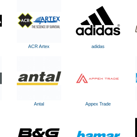
ACR Artex
adidas
Antal
Appex Trade