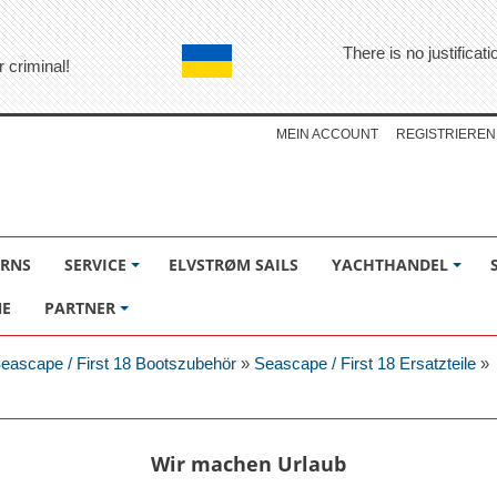
There is no justifica
r criminal!
MEIN ACCOUNT
REGISTRIEREN
ÖRNS
SERVICE
ELVSTRØM SAILS
YACHTHANDEL
NE
PARTNER
eascape / First 18 Bootszubehör
»
Seascape / First 18 Ersatzteile
»
Wir machen Urlaub