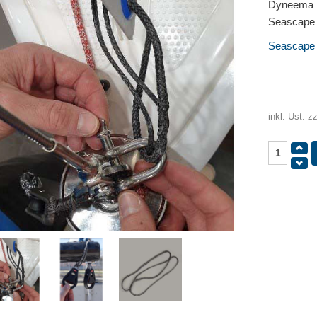
Dyneema L
Seascape /
Seascape /
inkl. Ust. z