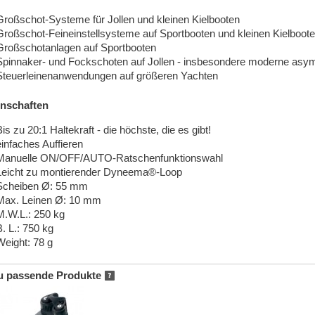
Großschot-Systeme für Jollen und kleinen Kielbooten
Großschot-Feineinstellsysteme auf Sportbooten und kleinen Kielboot
Großschotanlagen auf Sportbooten
Spinnaker- und Fockschoten auf Jollen - insbesondere moderne asy
Steuerleinenanwendungen auf größeren Yachten
nschaften
is zu 20:1 Haltekraft - die höchste, die es gibt!
einfaches Auffieren
Manuelle ON/OFF/AUTO-Ratschenfunktionswahl
Leicht zu montierender Dyneema®-Loop
Scheiben Ø: 55 mm
Max. Leinen Ø: 10 mm
M.W.L.: 250 kg
B. L.: 750 kg
Weight: 78 g
u passende Produkte