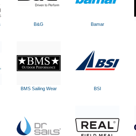
s
B&G
Bamar
BMS Sailing Wear
BSI