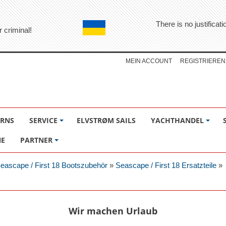
There is no justifica
r criminal!
MEIN ACCOUNT
REGISTRIEREN
ÖRNS
SERVICE
ELVSTRØM SAILS
YACHTHANDEL
NE
PARTNER
eascape / First 18 Bootszubehör
»
Seascape / First 18 Ersatzteile
»
Wir machen Urlaub