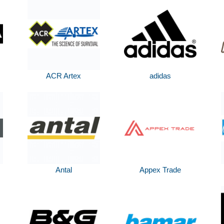
ACR Artex
adidas
Antal
Appex Trade