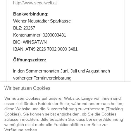
http://www.segelwelt.at
Bankverbindung:
Wiener Neustädter Sparkasse
BLZ: 20267
Kontonummer: 0200003481
BIC: WINSATWN
IBAN: AT49 2026 7002 0000 3481
Öffnungszeiten:
in den Sommermonaten Juni, Juli und August nach
vorheriger Terminvereinbarung
+43 664 5881412
|
+43 2622 28074
|
Wir benutzen Cookies
office@segelwelt.at
Wir nutzen Cookies auf unserer Website. Einige von ihnen sind
essenziell für den Betrieb der Seite, während andere uns helfen,
diese Website und die Nutzererfahrung zu verbessern (Tracking
Cookies). Sie können selbst entscheiden, ob Sie die Cookies
zulassen möchten. Bitte beachten Sie, dass bei einer Ablehnung
Home
Shop
Trainings
Segeltörns
Service
Elvstrøm
womöglich nicht mehr alle Funktionalitäten der Seite zur
Sails
Yachthandel
Sicherheit auf
Verfügung stehen.