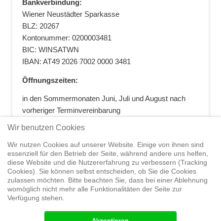
Bankverbindung:
Wiener Neustädter Sparkasse
BLZ: 20267
Kontonummer: 0200003481
BIC: WINSATWN
IBAN: AT49 2026 7002 0000 3481
Öffnungszeiten:
in den Sommermonaten Juni, Juli und August nach
vorheriger Terminvereinbarung
+43 664 5881412
|
+43 2622 28074
|
Wir benutzen Cookies
office@segelwelt.at
Wir nutzen Cookies auf unserer Website. Einige von ihnen sind
essenziell für den Betrieb der Seite, während andere uns helfen,
diese Website und die Nutzererfahrung zu verbessern (Tracking
Cookies). Sie können selbst entscheiden, ob Sie die Cookies
zulassen möchten. Bitte beachten Sie, dass bei einer Ablehnung
Home
Shop
Trainings
Segeltörns
Service
Elvstrøm
womöglich nicht mehr alle Funktionalitäten der Seite zur
Sails
Yachthandel
Sicherheit auf
Verfügung stehen.
See
Seminare
News
Geteiltes Segelwelt Know
How
Termine
Partner
Akzeptieren