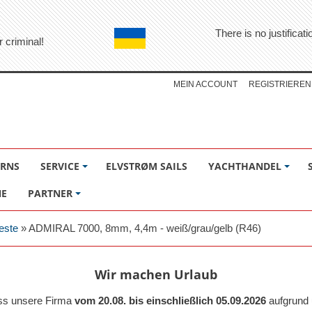
There is no justifica
r criminal!
MEIN ACCOUNT
REGISTRIEREN
ÖRNS
SERVICE
ELVSTRØM SAILS
YACHTHANDEL
NE
PARTNER
este
»
ADMIRAL 7000, 8mm, 4,4m - weiß/grau/gelb (R46)
Wir machen Urlaub
ass unsere Firma
vom 20.08. bis einschließlich 05.09.2026
aufgrund 