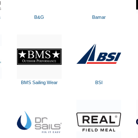
s
B&G
Bamar
BMS Sailing Wear
BSI