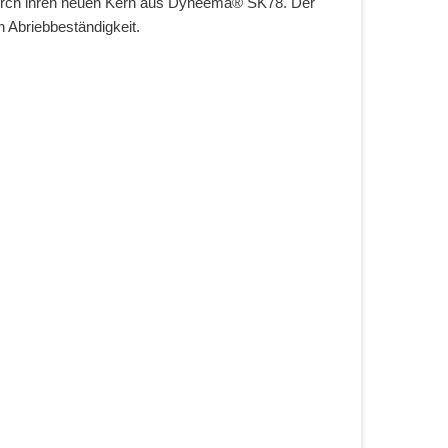
 durch ihren neuen Kern aus Dyneema® SK78. Der
n Abriebbeständigkeit.