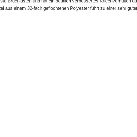
ste Bruchlasten und hat ein deutlich verbessertes Kriechverhalten
el aus einem 32-fach geflochtenen Polyester führt zu einer sehr gute