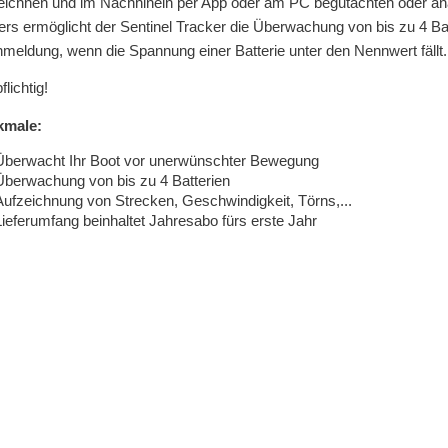
eichnen und im Nachhinein per App oder am PC begutachten oder ana
ers ermöglicht der Sentinel Tracker die Überwachung von bis zu 4 Bat
meldung, wenn die Spannung einer Batterie unter den Nennwert fällt.
lichtig!
kmale:
Überwacht Ihr Boot vor unerwünschter Bewegung
Überwachung von bis zu 4 Batterien
Aufzeichnung von Strecken, Geschwindigkeit, Törns,...
Lieferumfang beinhaltet Jahresabo fürs erste Jahr