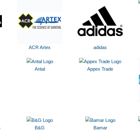
ACR Artex
adidas
Antal
Appex Trade
s
B&G
Bamar