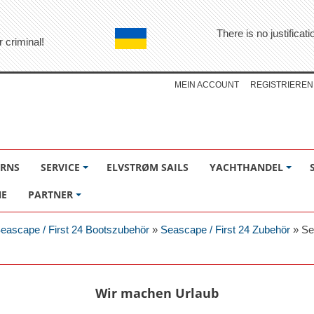
There is no justifica
r criminal!
MEIN ACCOUNT
REGISTRIEREN
ÖRNS
SERVICE
ELVSTRØM SAILS
YACHTHANDEL
NE
PARTNER
eascape / First 24 Bootszubehör
»
Seascape / First 24 Zubehör
»
Se
Wir machen Urlaub