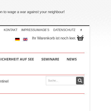
tion to wage a war against your neighbour!
KONTAKT
IMPRESSUM/AGB´S
DATENSCHUTZ
Ihr Warenkorb ist noch leer.
SICHERHEIT AUF SEE
SEMINARE
NEWS
ntinel