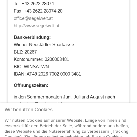
Tel: +43 2622 28074
Fax: +43 2622 28074-20
office@segelwelt.at
http://www.segelwelt.at
Bankverbindung:
Wiener Neustädter Sparkasse
BLZ: 20267
Kontonummer: 0200003481
BIC: WINSATWN
IBAN: AT49 2026 7002 0000 3481
Öffnungszeiten:
in den Sommermonaten Juni, Juli und August nach
vorheriger Terminvereinbarung
Wir benutzen Cookies
+43 664 5881412
|
+43 2622 28074
|
office@segelwelt.at
Wir nutzen Cookies auf unserer Website. Einige von ihnen sind
essenziell für den Betrieb der Seite, während andere uns helfen,
diese Website und die Nutzererfahrung zu verbessern (Tracking
Cookies). Sie können selbst entscheiden, ob Sie die Cookies