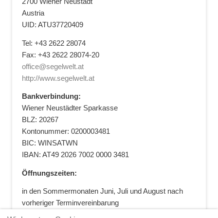
2700 Wiener Neustadt
Austria
UID: ATU37720409
Tel: +43 2622 28074
Fax: +43 2622 28074-20
office@segelwelt.at
http://www.segelwelt.at
Bankverbindung:
Wiener Neustädter Sparkasse
BLZ: 20267
Kontonummer: 0200003481
BIC: WINSATWN
IBAN: AT49 2026 7002 0000 3481
Öffnungszeiten:
in den Sommermonaten Juni, Juli und August nach
vorheriger Terminvereinbarung
+43 664 5881412
|
+43 2622 28074
|