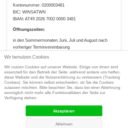
Kontonummer: 0200003481
BIC: WINSATWN
IBAN: AT49 2026 7002 0000 3481
Öffnungszeiten:
in den Sommermonaten Juni, Juli und August nach
vorheriger Terminvereinbarung
+43 664 5881412
|
+43 2622 28074
|
Wir benutzen Cookies
office@segelwelt.at
Wir nutzen Cookies auf unserer Website. Einige von ihnen sind
essenziell für den Betrieb der Seite, während andere uns helfen,
diese Website und die Nutzererfahrung zu verbessern (Tracking
Cookies). Sie können selbst entscheiden, ob Sie die Cookies
zulassen möchten. Bitte beachten Sie, dass bei einer Ablehnung
Home
Shop
Trainings
Segeltörns
Service
Elvstrøm
womöglich nicht mehr alle Funktionalitäten der Seite zur
Sails
Yachthandel
Sicherheit auf
Verfügung stehen.
See
Seminare
News
Geteiltes Segelwelt Know
How
Termine
Partner
Akzeptieren
© 2015 Segelwelt
Ablehnen