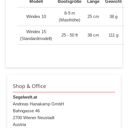
Modell
Bootsgröße
Länge
Gewicht
8-9 m
Windex 10
25 cm
38 g
(Masthöhe)
Windex 15
25 - 50 ft
38 cm
111 g
(Standardmodell)
Shop & Office
Segelwelt.at
Andreas Hanakamp GmbH
Bahngasse 46
2700 Wiener Neustadt
Austria