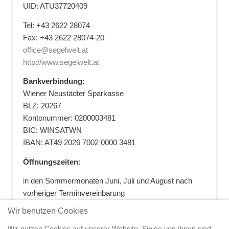
UID: ATU37720409
Tel: +43 2622 28074
Fax: +43 2622 28074-20
office@segelwelt.at
http://www.segelwelt.at
Bankverbindung:
Wiener Neustädter Sparkasse
BLZ: 20267
Kontonummer: 0200003481
BIC: WINSATWN
IBAN: AT49 2026 7002 0000 3481
Öffnungszeiten:
in den Sommermonaten Juni, Juli und August nach
vorheriger Terminvereinbarung
+43 664 5881412
|
+43 2622 28074
|
Wir benutzen Cookies
office@segelwelt.at
Wir nutzen Cookies auf unserer Website. Einige von ihnen sind