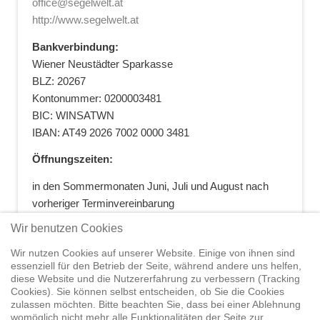
office@segelwelt.at
http://www.segelwelt.at
Bankverbindung:
Wiener Neustädter Sparkasse
BLZ: 20267
Kontonummer: 0200003481
BIC: WINSATWN
IBAN: AT49 2026 7002 0000 3481
Öffnungszeiten:
in den Sommermonaten Juni, Juli und August nach
vorheriger Terminvereinbarung
+43 664 5881412
|
+43 2622 28074
|
Wir benutzen Cookies
office@segelwelt.at
Wir nutzen Cookies auf unserer Website. Einige von ihnen sind
essenziell für den Betrieb der Seite, während andere uns helfen,
diese Website und die Nutzererfahrung zu verbessern (Tracking
Cookies). Sie können selbst entscheiden, ob Sie die Cookies
zulassen möchten. Bitte beachten Sie, dass bei einer Ablehnung
Home
Shop
Trainings
Segeltörns
Service
Elvstrøm
womöglich nicht mehr alle Funktionalitäten der Seite zur