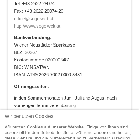
Tel: +43 2622 28074
Fax: +43 2622 28074-20
office@segelwelt.at
http://www.segelwelt.at
Bankverbindung:
Wiener Neustädter Sparkasse
BLZ: 20267
Kontonummer: 0200003481
BIC: WINSATWN
IBAN: AT49 2026 7002 0000 3481
Öffnungszeiten:
in den Sommermonaten Juni, Juli und August nach
vorheriger Terminvereinbarung
+43 664 5881412
|
+43 2622 28074
|
Wir benutzen Cookies
office@segelwelt.at
Wir nutzen Cookies auf unserer Website. Einige von ihnen sind
essenziell für den Betrieb der Seite, während andere uns helfen,
diese Website und die Nutzererfahrung zu verbessern (Tracking