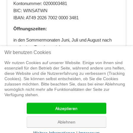
Kontonummer: 0200003481
BIC: WINSATWN
IBAN: AT49 2026 7002 0000 3481
Öffnungszeiten:
in den Sommermonaten Juni, Juli und August nach
vorheriger Terminvereinbarung
Wir benutzen Cookies
+43 664 5881412
|
+43 2622 28074
|
office@segelwelt.at
Wir nutzen Cookies auf unserer Website. Einige von ihnen sind
essenziell für den Betrieb der Seite, während andere uns helfen,
diese Website und die Nutzererfahrung zu verbessern (Tracking
Cookies). Sie können selbst entscheiden, ob Sie die Cookies
zulassen möchten. Bitte beachten Sie, dass bei einer Ablehnung
Home
Shop
Trainings
Segeltörns
Service
Elvstrøm
womöglich nicht mehr alle Funktionalitäten der Seite zur
Verfügung stehen.
Sails
Yachthandel
Sicherheit auf
See
Seminare
News
Geteiltes Segelwelt Know
Akzeptieren
How
Termine
Partner
© 2015 Segelwelt
Ablehnen