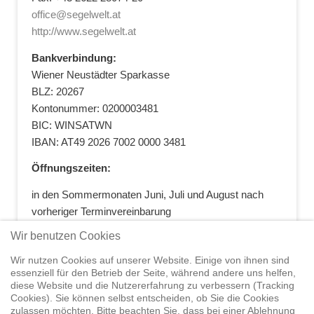
office@segelwelt.at
http://www.segelwelt.at
Bankverbindung:
Wiener Neustädter Sparkasse
BLZ: 20267
Kontonummer: 0200003481
BIC: WINSATWN
IBAN: AT49 2026 7002 0000 3481
Öffnungszeiten:
in den Sommermonaten Juni, Juli und August nach
vorheriger Terminvereinbarung
+43 664 5881412
|
+43 2622 28074
|
Wir benutzen Cookies
office@segelwelt.at
Wir nutzen Cookies auf unserer Website. Einige von ihnen sind
essenziell für den Betrieb der Seite, während andere uns helfen,
diese Website und die Nutzererfahrung zu verbessern (Tracking
Cookies). Sie können selbst entscheiden, ob Sie die Cookies
zulassen möchten. Bitte beachten Sie, dass bei einer Ablehnung
Home
Shop
Trainings
Segeltörns
Service
Elvstrøm