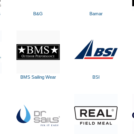
s
B&G
Bamar
BMS Sailing Wear
BSI