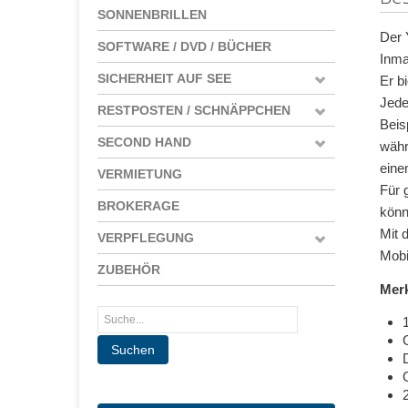
SONNENBRILLEN
Der Y
SOFTWARE / DVD / BÜCHER
Inma
SICHERHEIT AUF SEE
Er b
Jede
RESTPOSTEN / SCHNÄPPCHEN
Beis
SECOND HAND
währ
eine
VERMIETUNG
Für 
BROKERAGE
könn
Mit 
VERPFLEGUNG
Mobi
ZUBEHÖR
Mer