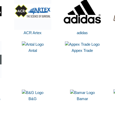
ACR Artex
adidas
Antal
Appex Trade
s
B&G
Bamar