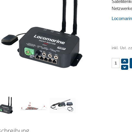
Satellite
Netzwerke
Locomari
inkl. Ust. z
schreibung