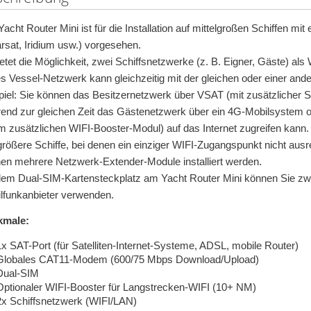
acht Router Mini ist für die Installation auf mittelgroßen Schiffen mit 
rsat, Iridium usw.) vorgesehen.
ietet die Möglichkeit, zwei Schiffsnetzwerke (z. B. Eigner, Gäste) als
s Vessel-Netzwerk kann gleichzeitig mit der gleichen oder einer and
piel: Sie können das Besitzernetzwerk über VSAT (mit zusätzlicher Sa
end zur gleichen Zeit das Gästenetzwerk über ein 4G-Mobilsystem o
m zusätzlichen WIFI-Booster-Modul) auf das Internet zugreifen kann.
größere Schiffe, bei denen ein einziger WIFI-Zugangspunkt nicht ausr
en mehrere Netzwerk-Extender-Module installiert werden.
dem Dual-SIM-Kartensteckplatz am Yacht Router Mini können Sie zw
lfunkanbieter verwenden.
kmale:
1x SAT-Port (für Satelliten-Internet-Systeme, ADSL, mobile Router)
Globales CAT11-Modem (600/75 Mbps Download/Upload)
Dual-SIM
Optionaler WIFI-Booster für Langstrecken-WIFI (10+ NM)
2x Schiffsnetzwerk (WIFI/LAN)