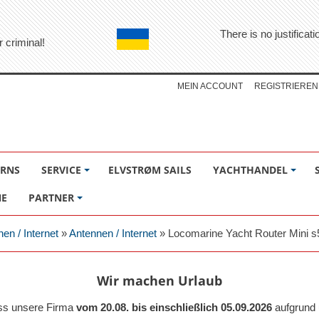
There is no justifica
r criminal!
MEIN ACCOUNT
REGISTRIEREN
ÖRNS
SERVICE
ELVSTRØM SAILS
YACHTHANDEL
NE
PARTNER
nen / Internet
»
Antennen / Internet
»
Locomarine Yacht Router Mini s
Wir machen Urlaub
ass unsere Firma
vom 20.08. bis einschließlich 05.09.2026
aufgrund 