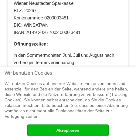
Wiener Neustädter Sparkasse
BLZ: 20267
Kontonummer: 0200003481
BIC: WINSATWN
IBAN: AT49 2026 7002 0000 3481
Öffnungszeiten:
in den Sommermonaten Juni, Juli und August nach
vorheriger Terminvereinbarung
+43 664 5881412
|
+43 2622 28074
|
Wir benutzen Cookies
office@segelwelt.at
Wir nutzen Cookies auf unserer Website. Einige von ihnen sind
essenziell für den Betrieb der Seite, während andere uns helfen,
diese Website und die Nutzererfahrung zu verbessern (Tracking
Cookies). Sie können selbst entscheiden, ob Sie die Cookies
zulassen möchten. Bitte beachten Sie, dass bei einer Ablehnung
Home
Shop
Trainings
Segeltörns
Service
Elvstrøm
womöglich nicht mehr alle Funktionalitäten der Seite zur
Sails
Yachthandel
Sicherheit auf
Verfügung stehen.
See
Seminare
News
Geteiltes Segelwelt Know
How
Termine
Partner
Akzeptieren