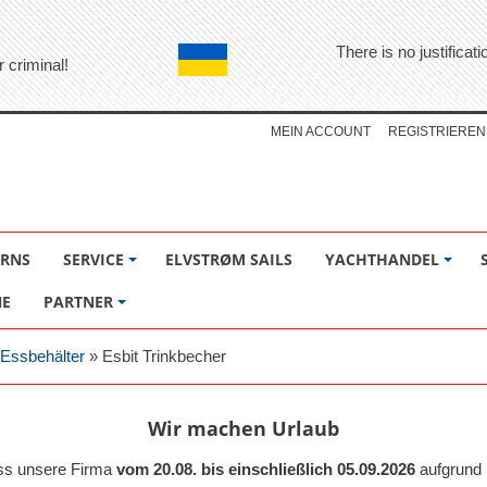
There is no justifica
r criminal!
MEIN ACCOUNT
REGISTRIEREN
ÖRNS
SERVICE
ELVSTRØM SAILS
YACHTHANDEL
NE
PARTNER
 Essbehälter
»
Esbit Trinkbecher
Wir machen Urlaub
ass unsere Firma
vom 20.08. bis einschließlich 05.09.2026
aufgrund 