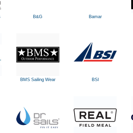
s
B&G
Bamar
BMS Sailing Wear
BSI