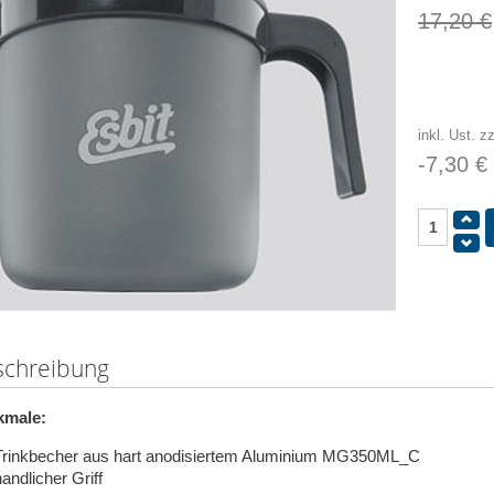
17,20 €
inkl. Ust. z
-7,30 €
schreibung
kmale:
Trinkbecher aus hart anodisiertem Aluminium MG350ML_C
andlicher Griff