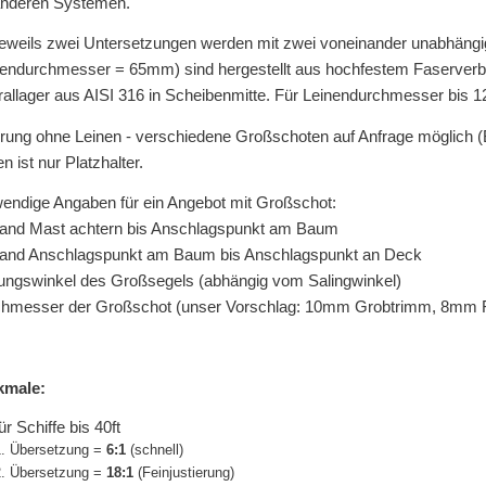
anderen Systemen.
jeweils zwei Untersetzungen werden mit zwei voneinander unabhängig
lendurchmesser = 65mm) sind hergestellt aus hochfestem Faserverbu
rallager aus AISI 316 in Scheibenmitte. Für Leinendurchmesser bis 
erung ohne Leinen - verschiedene Großschoten auf Anfrage möglich (Bi
n ist nur Platzhalter.
endige Angaben für ein Angebot mit Großschot:
and Mast achtern bis Anschlagspunkt am Baum
and Anschlagspunkt am Baum bis Anschlagspunkt an Deck
ungswinkel des Großsegels (abhängig vom Salingwinkel)
hmesser der Großschot (unser Vorschlag: 10mm Grobtrimm, 8mm 
kmale:
ür Schiffe bis 40ft
. Übersetzung =
6:1
(schnell)
. Übersetzung =
18:1
(Feinjustierung)