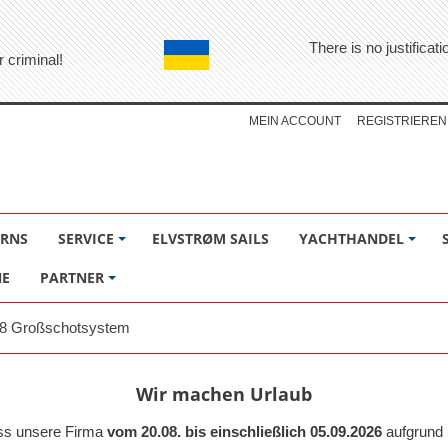
There is no justifica
r criminal!
MEIN ACCOUNT
REGISTRIEREN
ÖRNS
SERVICE
ELVSTRØM SAILS
YACHTHANDEL
NE
PARTNER
/18 Großschotsystem
Wir machen Urlaub
ass unsere Firma
vom 20.08. bis einschließlich 05.09.2026
aufgrund 