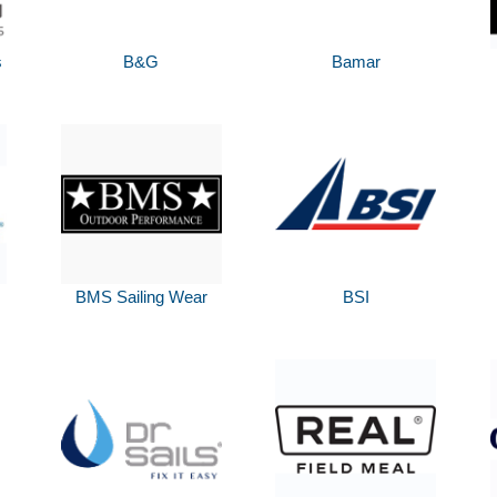
s
B&G
Bamar
BMS Sailing Wear
BSI