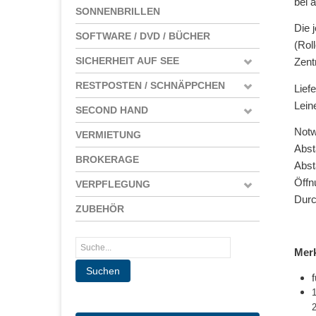
bei 
SONNENBRILLEN
Die 
SOFTWARE / DVD / BÜCHER
(Rol
SICHERHEIT AUF SEE
Zent
RESTPOSTEN / SCHNÄPPCHEN
Lief
Leine
SECOND HAND
Notw
VERMIETUNG
Abst
BROKERAGE
Abst
Öffn
VERPFLEGUNG
Durc
ZUBEHÖR
Mer
f
1
2