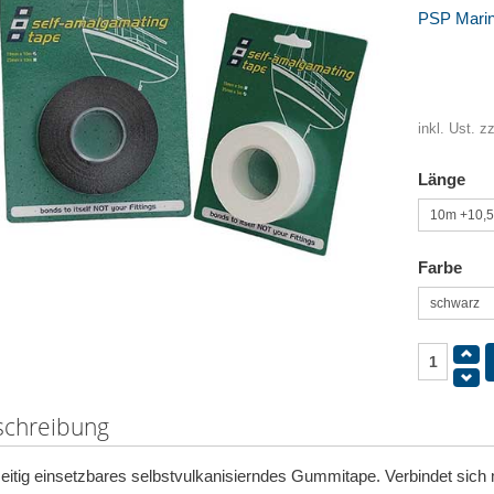
PSP Marin
inkl. Ust. z
Länge
Farbe
schreibung
seitig einsetzbares selbstvulkanisierndes Gummitape. Verbindet sich m