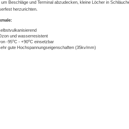
l um Beschläge und Terminal abzudecken, kleine Löcher in Schläuche
erfest herzurichten.
kmale:
selbstvulkanisierend
Ozon und wasserresistent
o
o
von -95
C - +90
C einsetzbar
sehr gute Hochspannungseigenschaften (35kv/mm)