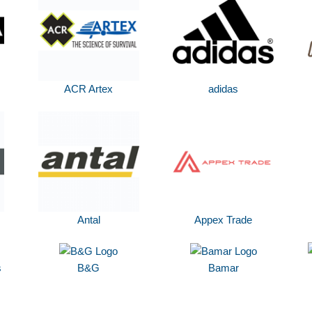
ACR Artex
adidas
Antal
Appex Trade
s
B&G
Bamar