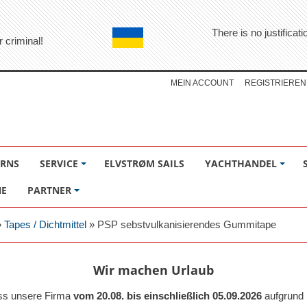
There is no justifica
r criminal!
MEIN ACCOUNT
REGISTRIEREN
ÖRNS
SERVICE
ELVSTRØM SAILS
YACHTHANDEL
NE
PARTNER
»
Tapes / Dichtmittel
»
PSP sebstvulkanisierendes Gummitape
Wir machen Urlaub
ass unsere Firma
vom 20.08. bis einschließlich 05.09.2026
aufgrund 