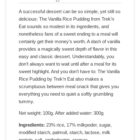
A successful dessert can be so simple, yet still so
delicious: The Vanilla Rice Pudding from Trek’n
Eat sounds so modest in its ingredients, and
nonetheless fans of a sweet ending to a meal will
certainly get their money’s worth. A dash of vanilla
provides a magically sweet depth of flavor in this
easy and classic dessert. Understandably, you
don’t always want to wait until after a meal for its
sweet highlight. And you don’t have to: The Vanilla
Rice Pudding by Trek’n Eat also makes a
scrumptuous between meal snack that gives you
everything you need to quiet a softly grumbling
tummy.
Net weight: 100g. After added water: 300g
Ingredients:
23% rice, 17% milkpoder, sugar,
modified starch, palmoil, starch, lactose, milk
protein, salt, amltodextrin, aromas