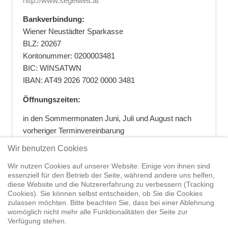
http://www.segelwelt.at
Bankverbindung:
Wiener Neustädter Sparkasse
BLZ: 20267
Kontonummer: 0200003481
BIC: WINSATWN
IBAN: AT49 2026 7002 0000 3481
Öffnungszeiten:
in den Sommermonaten Juni, Juli und August nach
vorheriger Terminvereinbarung
+43 664 5881412
|
+43 2622 28074
|
Wir benutzen Cookies
office@segelwelt.at
Wir nutzen Cookies auf unserer Website. Einige von ihnen sind
essenziell für den Betrieb der Seite, während andere uns helfen,
diese Website und die Nutzererfahrung zu verbessern (Tracking
Cookies). Sie können selbst entscheiden, ob Sie die Cookies
zulassen möchten. Bitte beachten Sie, dass bei einer Ablehnung
Home
Shop
Trainings
Segeltörns
Service
Elvstrøm
womöglich nicht mehr alle Funktionalitäten der Seite zur
Sails
Yachthandel
Sicherheit auf
Verfügung stehen.