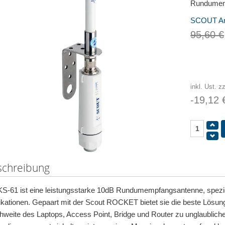
Rundumem
SCOUT An
95,60 €
inkl. Ust. z
-19,12 
schreibung
KS-61 ist eine leistungsstarke 10dB Rundumempfangsantenne, speziell
ikationen. Gepaart mit der Scout ROCKET bietet sie die beste Lösung 
hweite des Laptops, Access Point, Bridge und Router zu unglaublichen