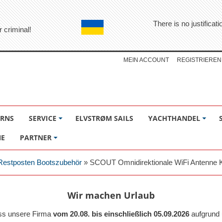
There is no justifica
r criminal!
MEIN ACCOUNT
REGISTRIEREN
ÖRNS
SERVICE
ELVSTRØM SAILS
YACHTHANDEL
NE
PARTNER
Restposten Bootszubehör
»
SCOUT Omnidirektionale WiFi Antenne 
Wir machen Urlaub
ass unsere Firma
vom 20.08. bis einschließlich 05.09.2026
aufgrund 