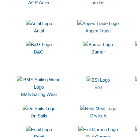
ACR Artex
adidas
Antal
Appex Trade
s
B&G
Bamar
BSI
BMS Sailing Wear
Dr. Sails
Drytech
Esbit
Exit Carbon