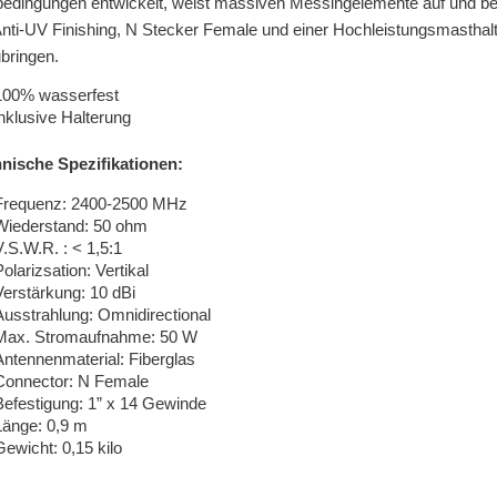
edingungen entwickelt, weist massiven Messingelemente auf und best
Anti-UV Finishing, N Stecker Female und einer Hochleistungsmasthalt
bringen.
100% wasserfest
inklusive Halterung
nische Spezifikationen:
Frequenz: 2400-2500 MHz
Wiederstand: 50 ohm
V.S.W.R. : < 1,5:1
olarizsation: Vertikal
Verstärkung: 10 dBi
Ausstrahlung: Omnidirectional
Max. Stromaufnahme: 50 W
Antennenmaterial: Fiberglas
Connector: N Female
Befestigung: 1” x 14 Gewinde
Länge: 0,9 m
Gewicht: 0,15 kilo