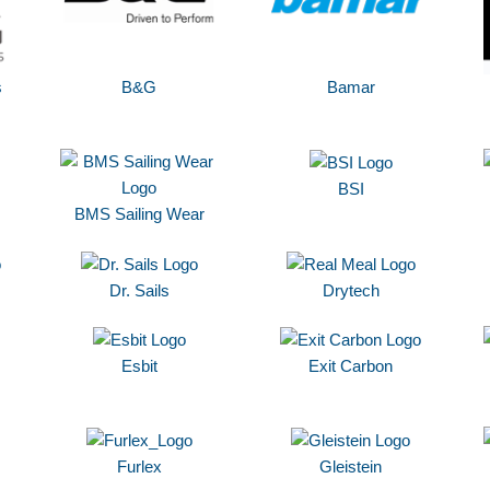
s
B&G
Bamar
BSI
BMS Sailing Wear
Dr. Sails
Drytech
Esbit
Exit Carbon
Furlex
Gleistein