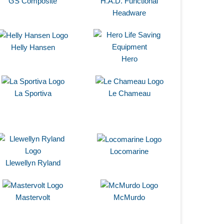
GS Composite
H.A.D. Functional
Headware
Helly Hansen
Hero
La Sportiva
Le Chameau
Locomarine
Llewellyn Ryland
Mastervolt
McMurdo