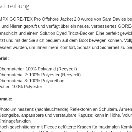
schreibung
MPX GORE-TEX Pro Offshore Jacket 2.0 wurde von Sam Davies bei 
 und Nieren geprüft und verfügt über ein neues, verbessertes GORE
nschicht und einem Solution Dyed Tricot-Backer. Eine perfekt gewic
tzt und mit der Sie sich bequem auf dem Boot bewegen können. Vollg
essert wurden, um Ihnen mehr Komfort, Schutz und Sicherheit zu bie
rial:
Obermaterial: 100% Polyamid (Recycelt)
Obermaterial 2: 100% Polyester (Recycelt)
Obermaterial 3: 100% Polyurethan
Futter: 100% Polyester
kmale:
Photolumineszenz (nachleuchtende) Reflektoren an Schultern, Armen 
Neongelbe, anpassbare und verstaubare Kapuze: kann in Höhe, Volume
Drainagefunktion
Hoch geschnittener mit Fleece gefütterte Kragen für maximalen Komf