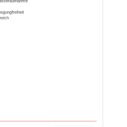
Wasseraufnahme
egungfreiheit
reich