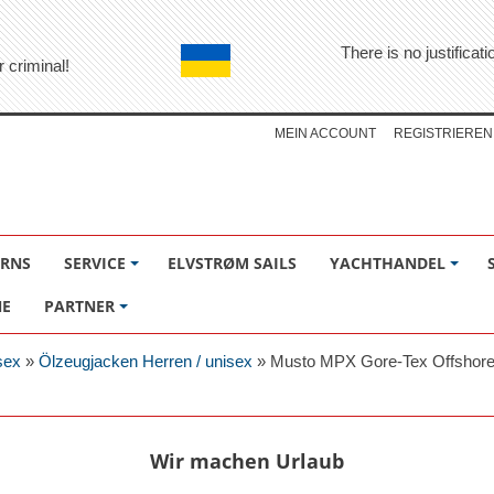
There is no justifica
r criminal!
MEIN ACCOUNT
REGISTRIEREN
ÖRNS
SERVICE
ELVSTRØM SAILS
YACHTHANDEL
NE
PARTNER
sex
»
Ölzeugjacken Herren / unisex
»
Musto MPX Gore-Tex Offshor
Wir machen Urlaub