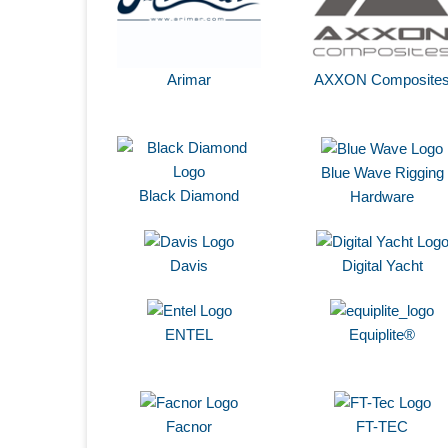
Arimar
AXXON Composite
Blue Wave Rigging
Black Diamond
Hardware
Davis
Digital Yacht
ENTEL
Equiplite®
Facnor
FT-TEC