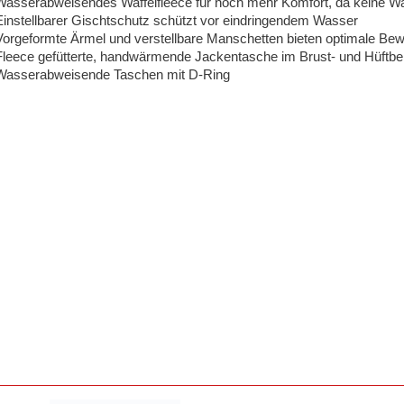
Wasserabweisendes Waffelfleece für noch mehr Komfort, da keine 
Einstellbarer Gischtschutz schützt vor eindringendem Wasser
Vorgeformte Ärmel und verstellbare Manschetten bieten optimale Bew
Fleece gefütterte, handwärmende Jackentasche im Brust- und Hüftbe
Wasserabweisende Taschen mit D-Ring