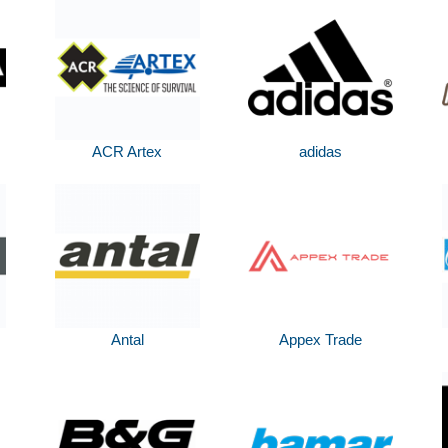
ACR Artex
adidas
Antal
Appex Trade