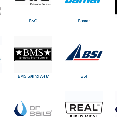
s
B&G
Bamar
BMS Sailing Wear
BSI