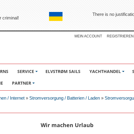
There is no justifica
r criminal!
MEIN ACCOUNT
REGISTRIEREN
ÖRNS
SERVICE
ELVSTRØM SAILS
YACHTHANDEL
NE
PARTNER
nen / Internet
»
Stromversorgung / Batterien / Laden
»
Stromversorgu
Wir machen Urlaub