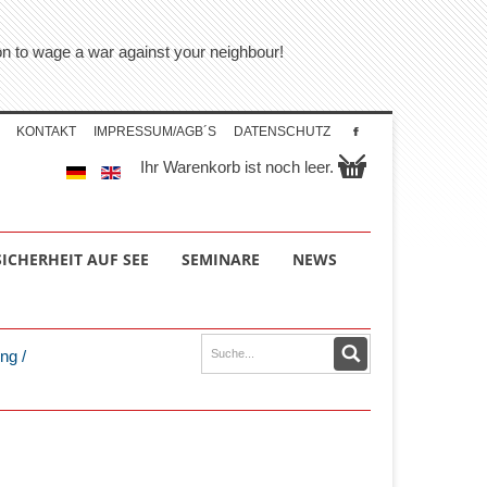
tion to wage a war against your neighbour!
KONTAKT
IMPRESSUM/AGB´S
DATENSCHUTZ
Ihr Warenkorb ist noch leer.
SICHERHEIT AUF SEE
SEMINARE
NEWS
ng /