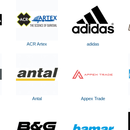
ACR Artex
adidas
Antal
Appex Trade