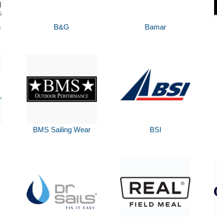
s
B&G
Bamar
BMS Sailing Wear
BSI