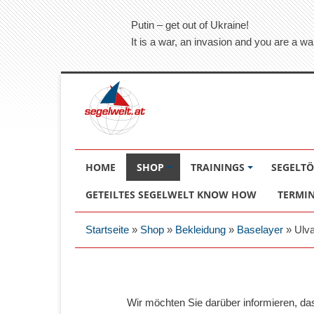
Putin – get out of Ukraine!
It is a war, an invasion and you are a wa
HOME
SHOP
TRAININGS
SEGELT
GETEILTES SEGELWELT KNOW HOW
TERMI
Startseite
»
Shop
»
Bekleidung
»
Baselayer
»
Ulv
Wir möchten Sie darüber informieren, d