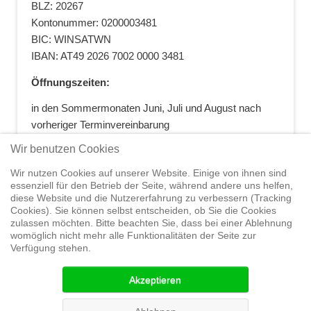
BLZ: 20267
Kontonummer: 0200003481
BIC: WINSATWN
IBAN: AT49 2026 7002 0000 3481
Öffnungszeiten:
in den Sommermonaten Juni, Juli und August nach
vorheriger Terminvereinbarung
+43 664 5881412
|
+43 2622 28074
|
Wir benutzen Cookies
office@segelwelt.at
Wir nutzen Cookies auf unserer Website. Einige von ihnen sind
essenziell für den Betrieb der Seite, während andere uns helfen,
diese Website und die Nutzererfahrung zu verbessern (Tracking
Cookies). Sie können selbst entscheiden, ob Sie die Cookies
zulassen möchten. Bitte beachten Sie, dass bei einer Ablehnung
Home
Shop
Trainings
Segeltörns
Service
Elvstrøm
womöglich nicht mehr alle Funktionalitäten der Seite zur
Sails
Yachthandel
Sicherheit auf
Verfügung stehen.
See
Seminare
News
Geteiltes Segelwelt Know
How
Termine
Partner
Akzeptieren
© 2015 Segelwelt