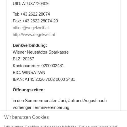
UID: ATU37720409
Tel: +43 2622 28074
Fax: +43 2622 28074-20
office@segelwelt.at
http://www.segelwelt.at
Bankverbindung:
Wiener Neustädter Sparkasse
BLZ: 20267
Kontonummer: 0200003481
BIC: WINSATWN
IBAN: AT49 2026 7002 0000 3481
Öffnungszeiten:
in den Sommermonaten Juni, Juli und August nach
vorheriger Terminvereinbarung
+43 664 5881412
|
+43 2622 28074
|
Wir benutzen Cookies
office@segelwelt.at