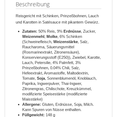
Beschreibung
Reisgericht mit Schinken, Prinzeßbohnen, Lauch
und Karotten in Satésauce mit pikantem Gewürz.
Zutaten:
50% Reis, 9%
Erdnüsse
, Zucker,
Weizenmehl
,
Molke
, 6% Schinken
(Schweinefleisch,
Weizenstärke
, Salz,
Raucharoma, Säuerungsmittel
(Rosmarinextrakt, Zitronensäure),
Konservierungsstoff (E250)), Zwiebel, Karotte,
Lauch, Petersilie, 4% Palmfett, 3%
Prinzeßbohnen, 0.04% Chili, Salz,
Hefeextrakt, Aromastoffe, Maltodextrin,
Tomate,
Soja
, Sonnenblumenöl, Knoblauch,
Paprika, Ingwerpulver, Thai-Ingwer,
Zitronengras, Chilischote, Kreuzkümmel,
modifizierte Speisestärke (modifizierte
Maisstärke)
Allergene:
Gluten, Erdnüsse, Soja, Milch.
Kann Spuren von Nüsse enthalten.
Füllgewicht:
148 g