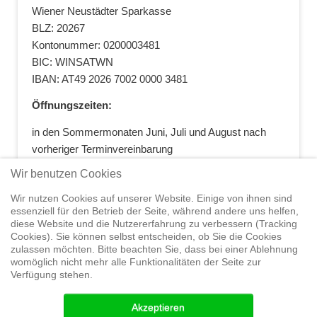
Wiener Neustädter Sparkasse
BLZ: 20267
Kontonummer: 0200003481
BIC: WINSATWN
IBAN: AT49 2026 7002 0000 3481
Öffnungszeiten:
in den Sommermonaten Juni, Juli und August nach
vorheriger Terminvereinbarung
+43 664 5881412
|
+43 2622 28074
|
Wir benutzen Cookies
office@segelwelt.at
Wir nutzen Cookies auf unserer Website. Einige von ihnen sind
essenziell für den Betrieb der Seite, während andere uns helfen,
diese Website und die Nutzererfahrung zu verbessern (Tracking
Cookies). Sie können selbst entscheiden, ob Sie die Cookies
zulassen möchten. Bitte beachten Sie, dass bei einer Ablehnung
Home
Shop
Trainings
Segeltörns
Service
Elvstrøm
womöglich nicht mehr alle Funktionalitäten der Seite zur
Sails
Yachthandel
Sicherheit auf
Verfügung stehen.
See
Seminare
News
Geteiltes Segelwelt Know
How
Termine
Partner
Akzeptieren