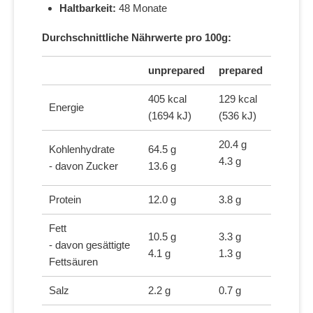
Haltbarkeit:
48 Monate
Durchschnittliche Nährwerte pro 100g:
unprepared
prepared
405 kcal
129 kcal
Energie
(1694 kJ)
(536 kJ)
20.4 g
Kohlenhydrate
64.5 g
4.3 g
- davon Zucker
13.6 g
Protein
12.0 g
3.8 g
Fett
10.5 g
3.3 g
- davon gesättigte
4.1 g
1.3 g
Fettsäuren
Salz
2.2 g
0.7 g