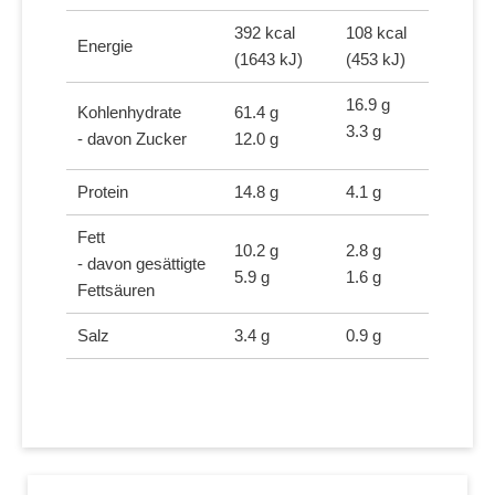
392 kcal
108 kcal
Energie
(1643 kJ)
(453 kJ)
16.9 g
Kohlenhydrate
61.4 g
3.3 g
- davon Zucker
12.0 g
Protein
14.8 g
4.1 g
Fett
10.2 g
2.8 g
- davon gesättigte
5.9 g
1.6 g
Fettsäuren
Salz
3.4 g
0.9 g