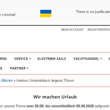
There is no justifica
r criminal!
MEIN ACCOUNT
REGISTRIEREN
ÖRNS
SERVICE
ELVSTRØM SAILS
YACHTHANDEL
NE
PARTNER
»
Blöcke
»
Harken Umlenkblock liegend 75mm
Wir machen Urlaub
ass unsere Firma
vom 20.08. bis einschließlich 05.09.2026
aufgrund 