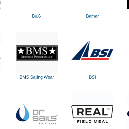
s
B&G
Bamar
BMS Sailing Wear
BSI