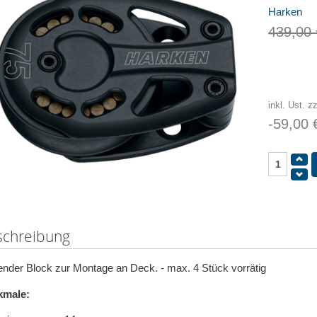
Harken
439,00 
inkl. Ust. z
-59,00 
schreibung
ender Block zur Montage an Deck. - max. 4 Stück vorrätig
kmale: