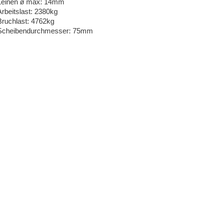
Leinen ø max: 14mm
Arbeitslast: 2380kg
Bruchlast: 4762kg
Scheibendurchmesser: 75mm