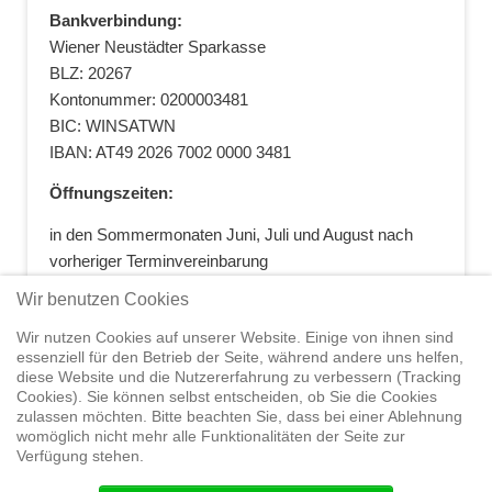
Bankverbindung:
Wiener Neustädter Sparkasse
BLZ: 20267
Kontonummer: 0200003481
BIC: WINSATWN
IBAN: AT49 2026 7002 0000 3481
Öffnungszeiten:
in den Sommermonaten Juni, Juli und August nach
vorheriger Terminvereinbarung
+43 664 5881412
|
+43 2622 28074
|
Wir benutzen Cookies
office@segelwelt.at
Wir nutzen Cookies auf unserer Website. Einige von ihnen sind
essenziell für den Betrieb der Seite, während andere uns helfen,
diese Website und die Nutzererfahrung zu verbessern (Tracking
Cookies). Sie können selbst entscheiden, ob Sie die Cookies
zulassen möchten. Bitte beachten Sie, dass bei einer Ablehnung
Home
Shop
Trainings
Segeltörns
Service
Elvstrøm
womöglich nicht mehr alle Funktionalitäten der Seite zur
Sails
Yachthandel
Sicherheit auf
Verfügung stehen.
See
Seminare
News
Geteiltes Segelwelt Know