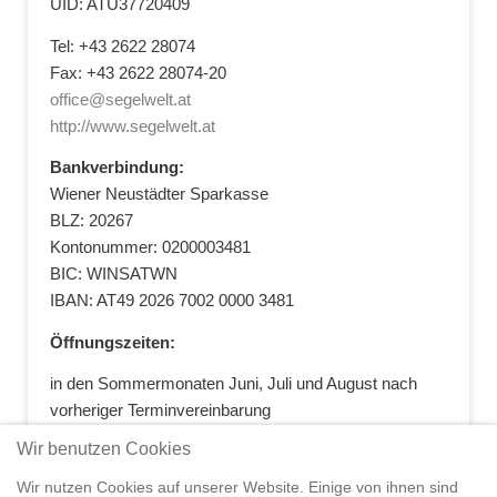
UID: ATU37720409
Tel: +43 2622 28074
Fax: +43 2622 28074-20
office@segelwelt.at
http://www.segelwelt.at
Bankverbindung:
Wiener Neustädter Sparkasse
BLZ: 20267
Kontonummer: 0200003481
BIC: WINSATWN
IBAN: AT49 2026 7002 0000 3481
Öffnungszeiten:
in den Sommermonaten Juni, Juli und August nach
vorheriger Terminvereinbarung
+43 664 5881412
|
+43 2622 28074
|
Wir benutzen Cookies
office@segelwelt.at
Wir nutzen Cookies auf unserer Website. Einige von ihnen sind