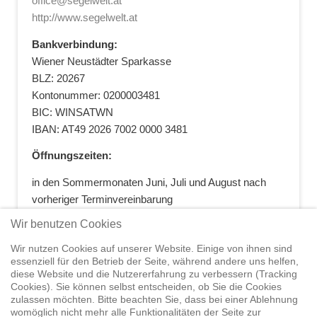
office@segelwelt.at
http://www.segelwelt.at
Bankverbindung:
Wiener Neustädter Sparkasse
BLZ: 20267
Kontonummer: 0200003481
BIC: WINSATWN
IBAN: AT49 2026 7002 0000 3481
Öffnungszeiten:
in den Sommermonaten Juni, Juli und August nach
vorheriger Terminvereinbarung
+43 664 5881412
|
+43 2622 28074
|
Wir benutzen Cookies
office@segelwelt.at
Wir nutzen Cookies auf unserer Website. Einige von ihnen sind
essenziell für den Betrieb der Seite, während andere uns helfen,
diese Website und die Nutzererfahrung zu verbessern (Tracking
Cookies). Sie können selbst entscheiden, ob Sie die Cookies
zulassen möchten. Bitte beachten Sie, dass bei einer Ablehnung
Home
Shop
Trainings
Segeltörns
Service
Elvstrøm
womöglich nicht mehr alle Funktionalitäten der Seite zur