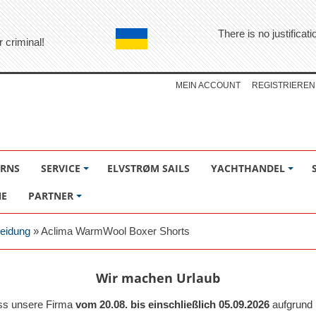
There is no justifica
r criminal!
MEIN ACCOUNT
REGISTRIEREN
ÖRNS
SERVICE
ELVSTRØM SAILS
YACHTHANDEL
NE
PARTNER
leidung
»
Aclima WarmWool Boxer Shorts
Wir machen Urlaub
ass unsere Firma
vom 20.08. bis einschließlich 05.09.2026
aufgrund 