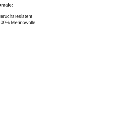
kmale:
geruchsresistent
100% Merinowolle