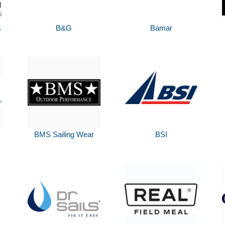
s
B&G
Bamar
BMS Sailing Wear
BSI