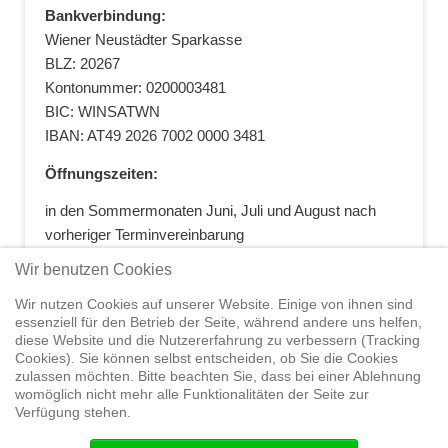
Bankverbindung:
Wiener Neustädter Sparkasse
BLZ: 20267
Kontonummer: 0200003481
BIC: WINSATWN
IBAN: AT49 2026 7002 0000 3481
Öffnungszeiten:
in den Sommermonaten Juni, Juli und August nach
vorheriger Terminvereinbarung
+43 664 5881412
|
+43 2622 28074
|
Wir benutzen Cookies
office@segelwelt.at
Wir nutzen Cookies auf unserer Website. Einige von ihnen sind
essenziell für den Betrieb der Seite, während andere uns helfen,
diese Website und die Nutzererfahrung zu verbessern (Tracking
Cookies). Sie können selbst entscheiden, ob Sie die Cookies
zulassen möchten. Bitte beachten Sie, dass bei einer Ablehnung
Home
Shop
Trainings
Segeltörns
Service
Elvstrøm
womöglich nicht mehr alle Funktionalitäten der Seite zur
Sails
Yachthandel
Sicherheit auf
Verfügung stehen.
See
Seminare
News
Geteiltes Segelwelt Know