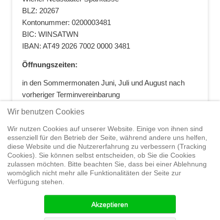
BLZ: 20267
Kontonummer: 0200003481
BIC: WINSATWN
IBAN: AT49 2026 7002 0000 3481
Öffnungszeiten:
in den Sommermonaten Juni, Juli und August nach
vorheriger Terminvereinbarung
+43 664 5881412
|
+43 2622 28074
|
Wir benutzen Cookies
office@segelwelt.at
Wir nutzen Cookies auf unserer Website. Einige von ihnen sind
essenziell für den Betrieb der Seite, während andere uns helfen,
diese Website und die Nutzererfahrung zu verbessern (Tracking
Cookies). Sie können selbst entscheiden, ob Sie die Cookies
zulassen möchten. Bitte beachten Sie, dass bei einer Ablehnung
Home
Shop
Trainings
Segeltörns
Service
Elvstrøm
womöglich nicht mehr alle Funktionalitäten der Seite zur
Sails
Yachthandel
Sicherheit auf
Verfügung stehen.
See
Seminare
News
Geteiltes Segelwelt Know
How
Termine
Partner
Akzeptieren
© 2015 Segelwelt