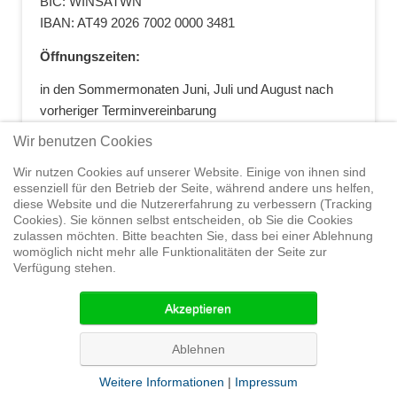
BIC: WINSATWN
IBAN: AT49 2026 7002 0000 3481
Öffnungszeiten:
in den Sommermonaten Juni, Juli und August nach
vorheriger Terminvereinbarung
+43 664 5881412
|
+43 2622 28074
|
Wir benutzen Cookies
office@segelwelt.at
Wir nutzen Cookies auf unserer Website. Einige von ihnen sind
essenziell für den Betrieb der Seite, während andere uns helfen,
diese Website und die Nutzererfahrung zu verbessern (Tracking
Cookies). Sie können selbst entscheiden, ob Sie die Cookies
zulassen möchten. Bitte beachten Sie, dass bei einer Ablehnung
Home
Shop
Trainings
Segeltörns
Service
Elvstrøm
womöglich nicht mehr alle Funktionalitäten der Seite zur
Sails
Yachthandel
Sicherheit auf
Verfügung stehen.
See
Seminare
News
Geteiltes Segelwelt Know
How
Termine
Partner
Akzeptieren
© 2015 Segelwelt
Ablehnen
Weitere Informationen
|
Impressum