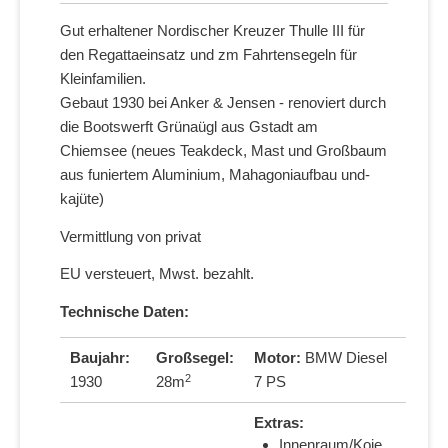
Gut erhaltener Nordischer Kreuzer Thulle III für
den Regattaeinsatz und zm Fahrtensegeln für
Kleinfamilien.
Gebaut 1930 bei Anker & Jensen - renoviert durch
die Bootswerft Grünaügl aus Gstadt am
Chiemsee (neues Teakdeck, Mast und Großbaum
aus funiertem Aluminium, Mahagoniaufbau und-
kajüte)
Vermittlung von privat
EU versteuert, Mwst. bezahlt.
Technische Daten:
Baujahr:
Großsegel:
Motor:
BMW Diesel
2
1930
28m
7 PS
Extras:
Innenraum/Koje