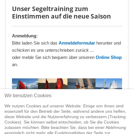
Unser Segeltraining zum
Einstimmen auf die neue Saison
Anmeldung:
Bitte laden Sie sich das
Anmeldeformular
herunter und
schicken es uns unterschrieben zurück ...
oder melde Sie sich bequem über unseren
Online Shop
an.
Wir benutzen Cookies
Vorheriger Event
Wir nutzen Cookies auf unserer Website. Einige von ihnen sind
essenziell für den Betrieb der Seite, während andere uns helfen,
diese Website und die Nutzererfahrung zu verbessern (Tracking
Cookies). Sie können selbst entscheiden, ob Sie die Cookies
zulassen möchten. Bitte beachten Sie, dass bei einer Ablehnung
Home
Shop
Trainings
Segeltörns
Service
Elvstrøm
womöglich nicht mehr alle Funktionalitäten der Seite zur